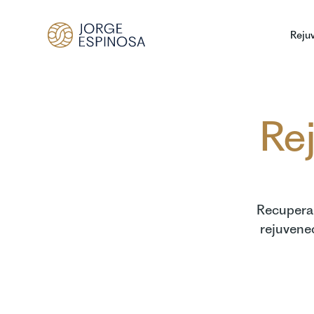
Reju
Rej
Recupera 
rejuvenec