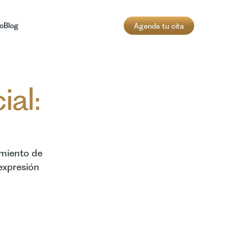
o
Blog
Agenda tu cita
ial:
amiento de
 expresión