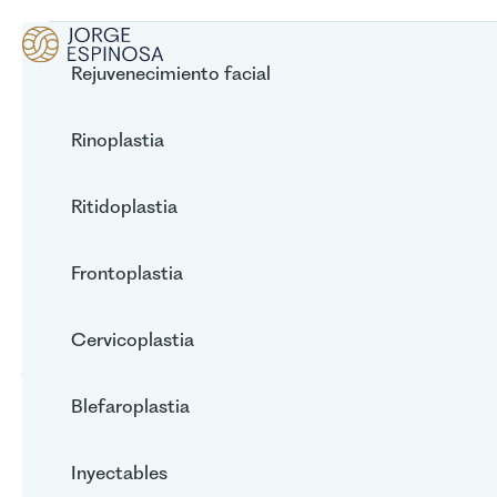
Rejuvenecimiento facial
Rinoplastia
Frontoplastia de Avance: El
Ritidoplastia
Arte de Redefinir tu Rostro en
Bogotá
Frontoplastia
Cervicoplastia
Jorge Espinosa
12/5/2026
Blefaroplastia
Inyectables